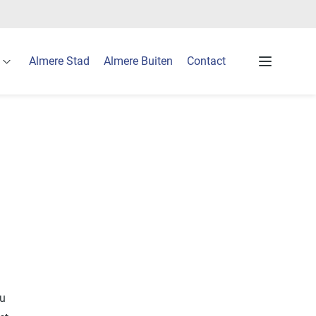
Almere Stad
Almere Buiten
Contact
p
Open Voor de ouders
Menu
 u