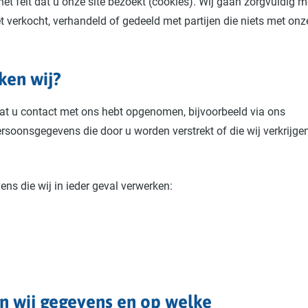
et feit dat u onze site bezoekt (cookies). Wij gaan zorgvuldig m
erkocht, verhandeld of gedeeld met partijen die niets met onz
ken wij?
 u contact met ons hebt opgenomen, bijvoorbeeld via ons
ersoonsgegevens die door u worden verstrekt of die wij verkrijge
ns die wij in ieder geval verwerken:
n wij gegevens en op welke